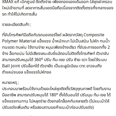
XMAX แท้ เบิกศูนย์ ติดตั้งง่าย เพียงถอดของเดิมออก ใส่ชุดฝาครอบ
ใหม่เข้าแทนที่ ลดอาการสั่นของมือถือเนื่องจากติดตั้งตรงกึ่งกลางของ
รถ ทำให้ไม่เกิดการสั่น
รายละเอียดสินค้า ;
ที่จับโทรศัพท์มือถือกับรถมอเตอร์ไซด์ ผลิตจากวัสดุ Composite
Polymer Material แข็งแรง น้ำหนักเบา ไม่เป็นสนิม ไม่หัก ทนน้ำ
ทนแดด ทนฝน ใช้งานง่าย หมุนเพียงข้างเดียว ที่จับจะกางออกทั้ง 2
ข้าง ล็อกแน่น ไม่มีเสียงขณะขับขี่แม้ตอนไม่ติดตั้งโทรศัพท์ ตัวขาจับ
สามารถปรับหมุนได้ 360⁰ ปรับ ก้ม-เงย ปรับ ซ้าย-ขวา โดยใช้ระบบ
Ball Joint ปรับล็อกได้ ตัวขายึด เป็นอะลูมิเนียม cnc ยาวจนถึง
ตำแหน่งบอล แข็งแรงไม่หักงอ
หมายเหตุ ;
ประกอบมาพร้อมใช้งานด้วยอะไหล่ชุดติตตั้งวัสดุคุณภาพดี โดยทีมงาน
มืออาชีพ สามารถปรับหมุนได้ 180° ตั้งได้นอนได้ ปรับมุม ก้ม-เงย ได้
แข็งแรงทนทาน ไม่หลุดง่าย ด้วยกลไกล็อคกันคลายตัว (ไม่แนะนำให้
ปรับแต่งเพิ่มเติม หรือสอบถามขอคำแนะนำก่อนปรับแต่ง)