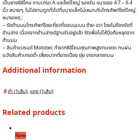
เป็นยางซิลิโคน งานเกรด A และไซด์ใหญ่ รองรับ ขนาดจอ 4.7 – 6.4
นิ้ว สบายๆ. ไม่ใช่งานถูกทั่วไปที่ขนาดเล็กไม่เหมาะกับโทรศัพท์ไซด์ใหญ่.
หมายเหตุ ;
– รัดด้านบนโทรศัพท์โดยเกี่ยวที่ขอบมุมบน ซ้าย-ขวา โดยไม่ต้องรัดที่
ด้านล่าง เนื่องจากด้านล่างมีฐานรับอยู่แล้ว รัดเพื่อไม่ให้มือถือหลุดจาก
ด้านบน
– สินค้าแบรนด์ Mototec ทำจากซิลิโคนคุณภาพสูงทนแดด ทนฝน
ระวังสินค้าเกรดต่ำ เสี่ยงมากที่ยางเปื่อย ยุ่ย ขาดกลางถนน
Additional information
สี
ดำ (1เส้น)
,
แดง (1เส้น)
Related products
New